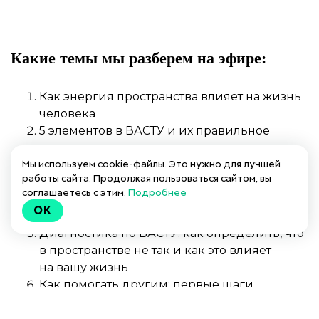
Какие темы мы разберем на эфире:
Как энергия пространства влияет на жизнь
человека
5 элементов в ВАСТУ и их правильное
распределение в доме
Мы используем cookie-файлы. Это нужно для лучшей
Самые критичные ошибки в доме
работы сайта. Продолжая пользоваться сайтом, вы
Что такое коррекции и как улучшить
соглашаетесь с этим.
Подробнее
пространство без перепланировки
OK
и ремонта
Диагностика по ВАСТУ: как определить, что
в пространстве не так и как это влияет
на вашу жизнь
Как помогать другим: первые шаги
консультанта по ВАСТУ.