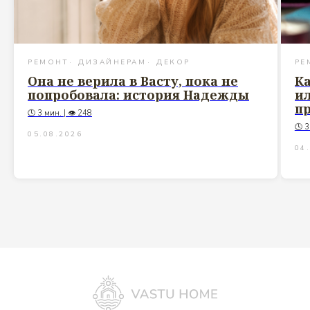
РЕМОНТ
ДИЗАЙНЕРАМ
ДЕКОР
РЕ
Она не верила в Васту, пока не
Ка
попробовала: история Надежды
ил
п
🕓 3 мин. | 👁 248
🕓 3
05.08.2026
04