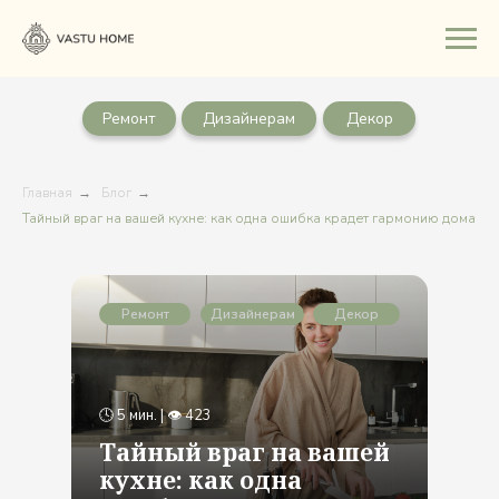
Ремонт
Дизайнерам
Декор
Главная
→
Блог
→
Тайный враг на вашей кухне: как одна ошибка крадет гармонию дома
Ремонт
Дизайнерам
Декор
🕓 5 мин. | 👁 423
Тайный враг на вашей
кухне: как одна