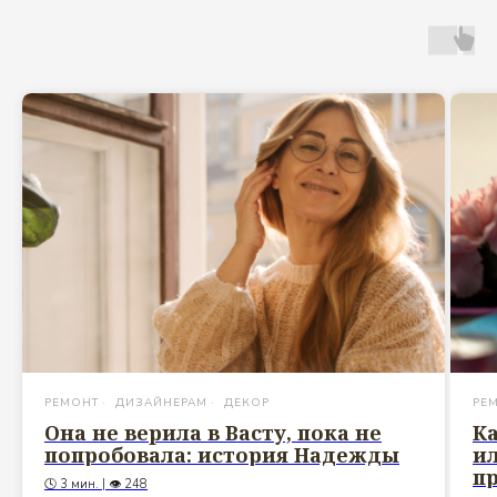
РЕМОНТ
ДИЗАЙНЕРАМ
ДЕКОР
РЕ
Она не верила в Васту, пока не
Ка
попробовала: история Надежды
ил
п
🕓 3 мин. | 👁 248