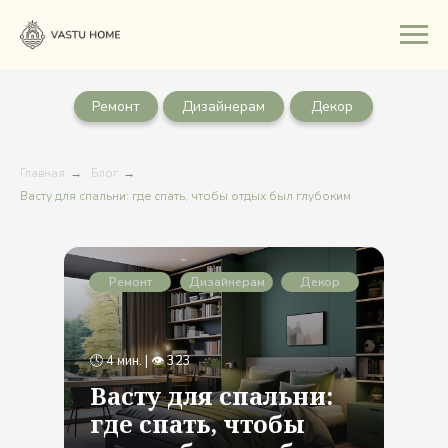
Ремонт
Дизайнерам
Декор
Главная
→
Блог
→
Васту для спальни: где спать, чтобы отдых был глубоким
Ремонт
Дизайнерам
Декор
🕓 4 мин. | 👁 323
Васту для спальни:
где спать, чтобы