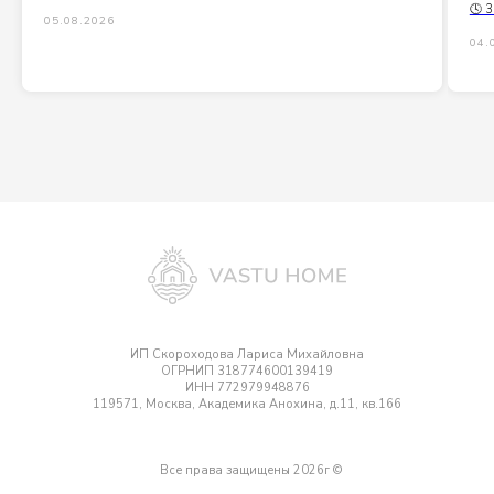
🕓 3
05.08.2026
04.
ИП Скороходова Лариса Михайловна
ОГРНИП 318774600139419
ИНН 772979948876
119571, Москва, Академика Анохина, д.11, кв.166
Все права защищены 2026г ©